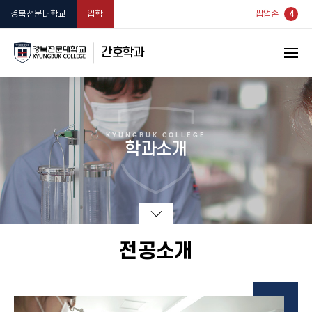
4
경북전문대학교
입학
팝업존
간호학과
KYUNGBUK COLLEGE
학과소개
전공소개